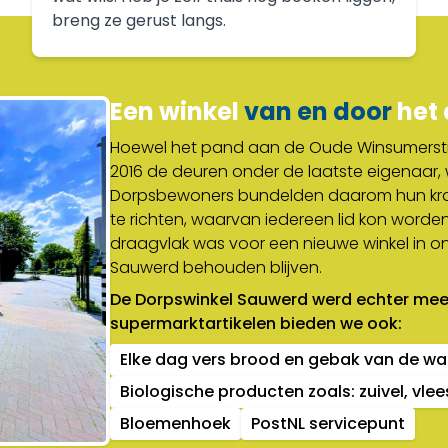
breng ze gerust langs.
Een winkel
van en door
het 
Hoewel het pand aan de Oude Winsumerstraa
2016 de deuren onder de laatste eigenaar,
Dorpsbewoners bundelden daarom hun kra
te richten, waarvan iedereen lid kon worde
draagvlak was voor een nieuwe winkel in o
Sauwerd behouden blijven.
De Dorpswinkel Sauwerd werd echter meer
supermarktartikelen bieden we ook:
Elke dag vers brood en gebak van de w
Biologische producten zoals: zuivel, vlee
Bloemenhoek
PostNL servicepunt