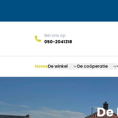
Bel ons op
050-2041318
Home
De winkel
De coöperatie
De