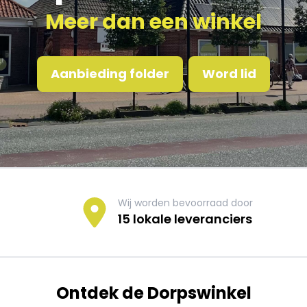
Meer dan een winkel
Aanbieding folder
Word lid
Wij worden bevoorraad door
15 lokale leveranciers
Ontdek de Dorpswinkel